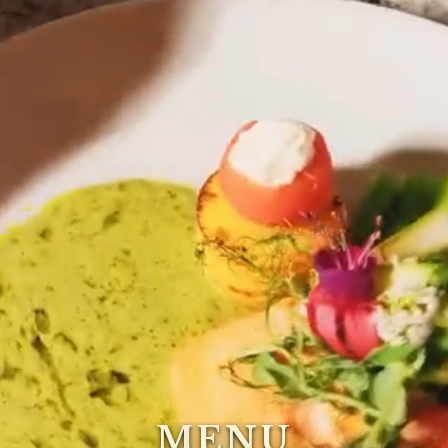
M
E
N
U