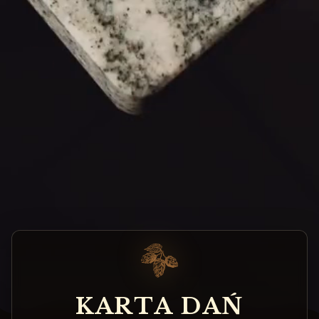
K
A
R
T
A
D
A
Ń