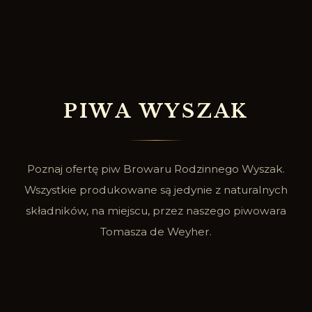
P
I
W
A
W
Y
S
Z
A
K
Poznaj ofertę piw Browaru Rodzinnego Wyszak.
Wszystkie produkowane są jedynie z naturalnych
składników, na miejscu, przez naszego piwowara
Tomasza de Weyher.
SPRAWDŹ