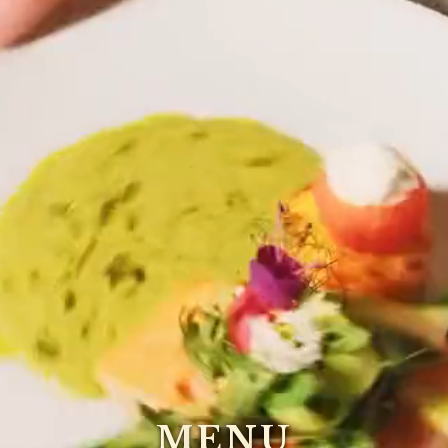
M
E
N
U