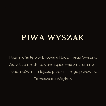
P
I
W
A
W
Y
S
Z
A
K
Poznaj ofertę piw Browaru Rodzinnego Wyszak.
Wszystkie produkowane są jedynie z naturalnych
składników, na miejscu, przez naszego piwowara
Tomasza de Weyher.
SPRAWDŹ