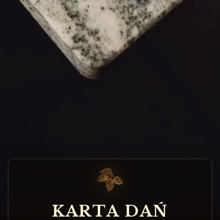
K
A
R
T
A
D
A
Ń