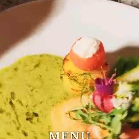
M
E
N
U