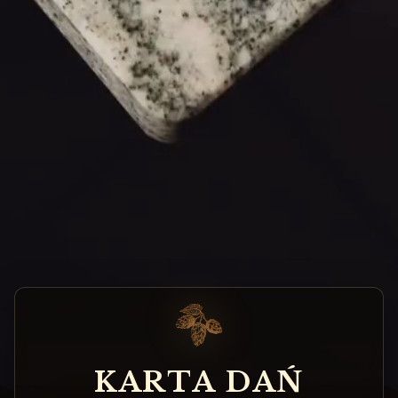
K
A
R
T
A
D
A
Ń