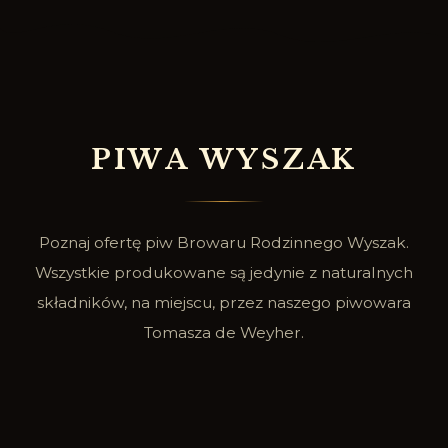
P
I
W
A
W
Y
S
Z
A
K
Poznaj ofertę piw Browaru Rodzinnego Wyszak.
Wszystkie produkowane są jedynie z naturalnych
składników, na miejscu, przez naszego piwowara
Tomasza de Weyher.
SPRAWDŹ