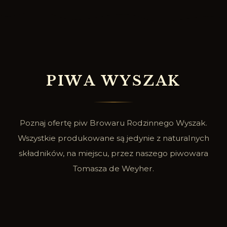
P
I
W
A
W
Y
S
Z
A
K
Poznaj ofertę piw Browaru Rodzinnego Wyszak.
Wszystkie produkowane są jedynie z naturalnych
składników, na miejscu, przez naszego piwowara
Tomasza de Weyher.
SPRAWDŹ