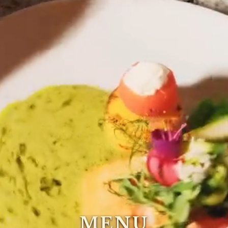
M
E
N
U