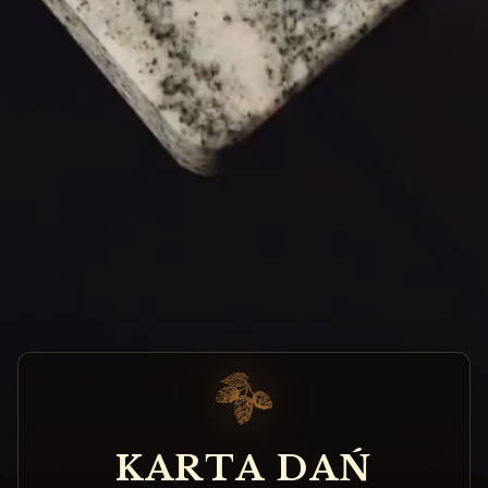
K
A
R
T
A
D
A
Ń