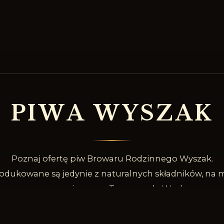
P
I
W
A
W
Y
S
Z
A
K
Poznaj ofertę piw Browaru Rodzinnego Wyszak.
odukowane są jedynie z naturalnych składników, na m
naszego piwowara Tomasza de Weyher.
SPRAWDŹ