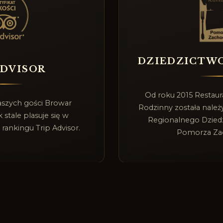
DZIEDZICTW
ADVISOR
Od roku 2015 Restau
aszych gości Browar
Rodzinny została należy
stale plasuje się w
Regionalnego Dzied
 rankingu Trip Advisor.
Pomorza Za