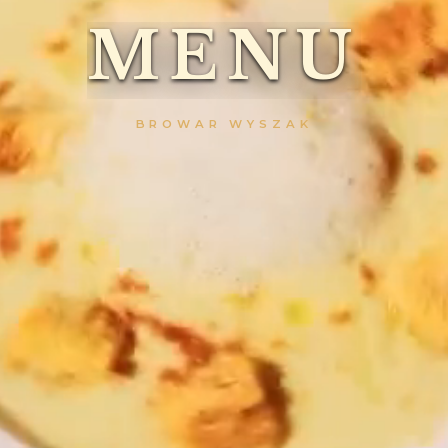
M
E
N
U
BROWAR WYSZAK