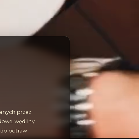
zanych przez
dowe, wędliny
ę do potraw