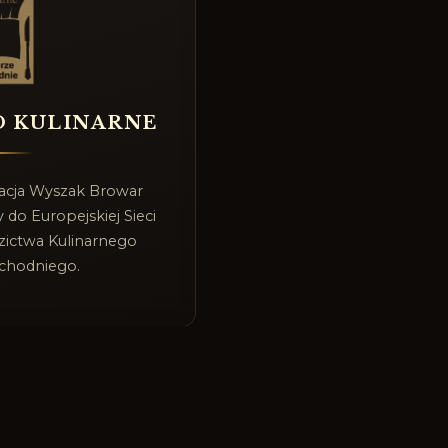
O KULINARNE
racja Wyszak Browar
 do Europejskiej Sieci
zictwa Kulinarnego
chodniego.