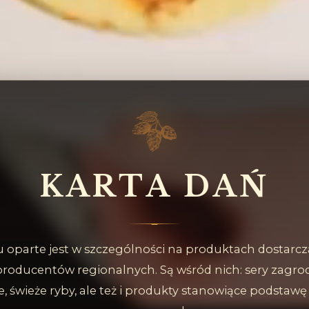
K
A
R
T
A
D
A
Ń
oparte jest w szczególności na produktach dostarc
producentów regionalnych. Są wśród nich: sery zagro
, świeże ryby, ale też i produkty stanowiące podstaw