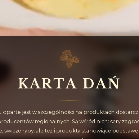
K
A
R
T
A
D
A
Ń
oparte jest w szczególności na produktach dostarc
producentów regionalnych. Są wśród nich: sery zagro
, świeże ryby, ale też i produkty stanowiące podstaw