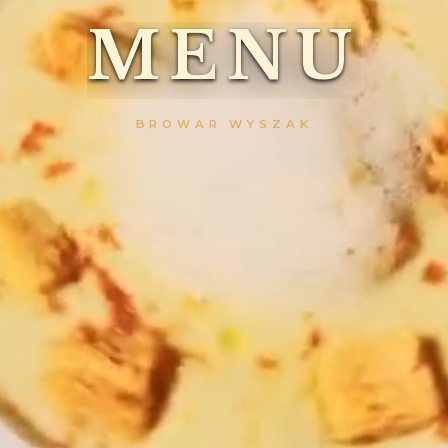
M
E
N
U
BROWAR WYSZAK