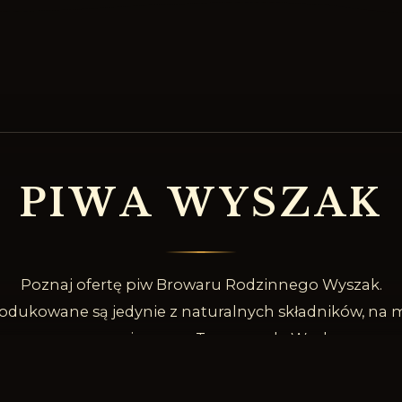
P
I
W
A
W
Y
S
Z
A
K
Poznaj ofertę piw Browaru Rodzinnego Wyszak.
odukowane są jedynie z naturalnych składników, na m
naszego piwowara Tomasza de Weyher.
SPRAWDŹ