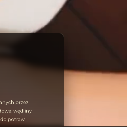
zanych przez
dowe, wędliny
ę do potraw