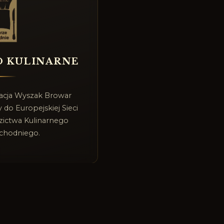
O KULINARNE
racja Wyszak Browar
 do Europejskiej Sieci
zictwa Kulinarnego
chodniego.