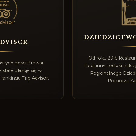
DZIEDZICTW
ADVISOR
Od roku 2015 Restau
aszych gości Browar
Rodzinny została należy
stale plasuje się w
Regionalnego Dzied
 rankingu Trip Advisor.
Pomorza Za