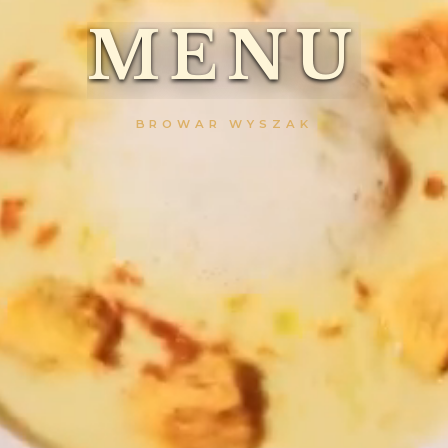
M
E
N
U
BROWAR WYSZAK