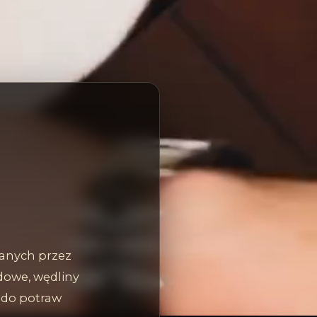
zanych przez
dowe, wędliny
ę do potraw