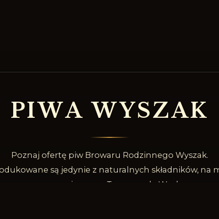
P
I
W
A
W
Y
S
Z
A
K
Poznaj ofertę piw Browaru Rodzinnego Wyszak.
odukowane są jedynie z naturalnych składników, na m
naszego piwowara Tomasza de Weyher.
SPRAWDŹ