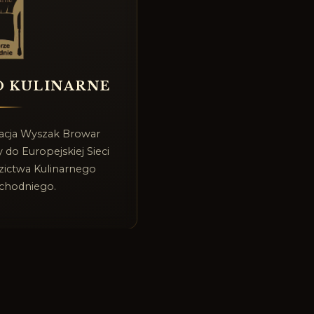
O KULINARNE
racja Wyszak Browar
 do Europejskiej Sieci
zictwa Kulinarnego
chodniego.