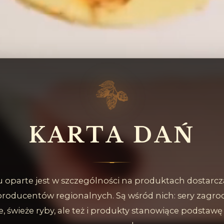
K
A
R
T
A
D
A
Ń
oparte jest w szczególności na produktach dostarc
producentów regionalnych. Są wśród nich: sery zagro
, świeże ryby, ale też i produkty stanowiące podstaw