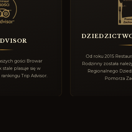
DZIEDZICTW
ADVISOR
Od roku 2015 Restau
aszych gości Browar
Rodzinny została należy
stale plasuje się w
Regionalnego Dzied
 rankingu Trip Advisor.
Pomorza Za