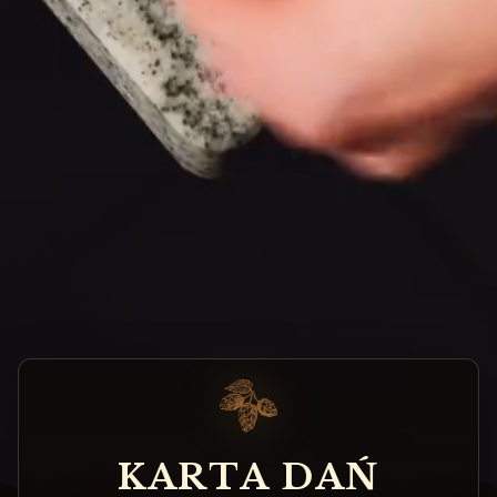
K
A
R
T
A
D
A
Ń