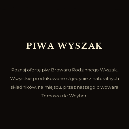
P
I
W
A
W
Y
S
Z
A
K
Poznaj ofertę piw Browaru Rodzinnego Wyszak.
Wszystkie produkowane są jedynie z naturalnych
składników, na miejscu, przez naszego piwowara
Tomasza de Weyher.
SPRAWDŹ