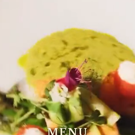
M
E
N
U