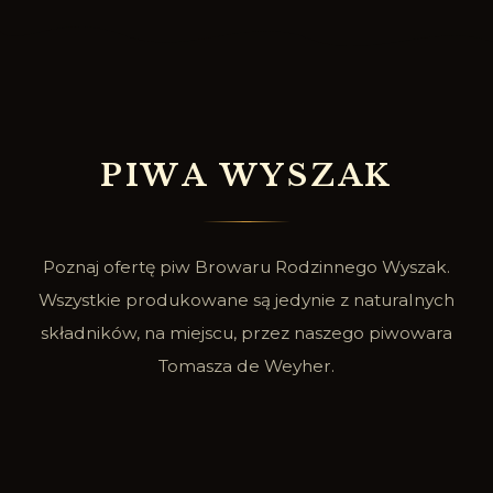
P
I
W
A
W
Y
S
Z
A
K
Poznaj ofertę piw Browaru Rodzinnego Wyszak.
Wszystkie produkowane są jedynie z naturalnych
składników, na miejscu, przez naszego piwowara
Tomasza de Weyher.
SPRAWDŹ