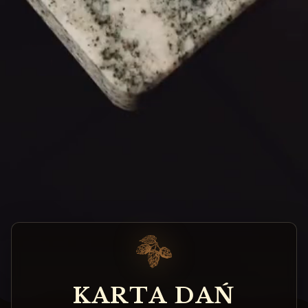
K
A
R
T
A
D
A
Ń