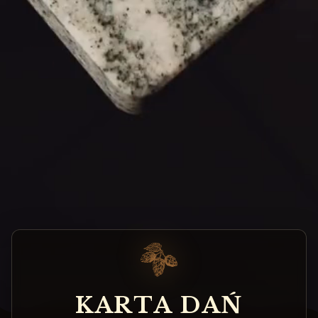
K
A
R
T
A
D
A
Ń