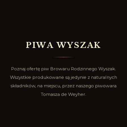
P
I
W
A
W
Y
S
Z
A
K
Poznaj ofertę piw Browaru Rodzinnego Wyszak.
Wszystkie produkowane są jedynie z naturalnych
składników, na miejscu, przez naszego piwowara
Tomasza de Weyher.
SPRAWDŹ