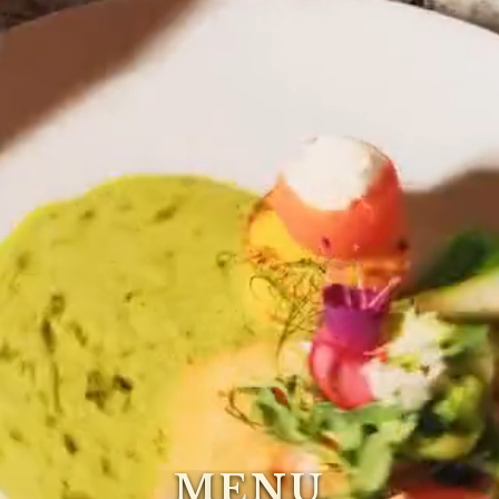
M
E
N
U