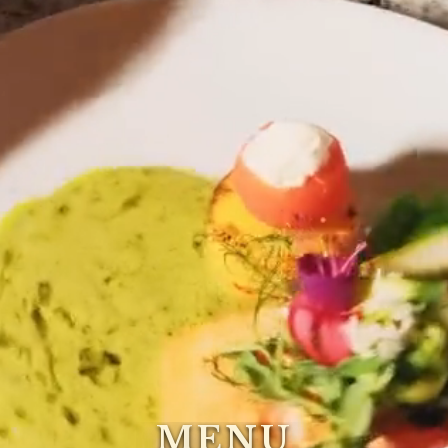
M
E
N
U