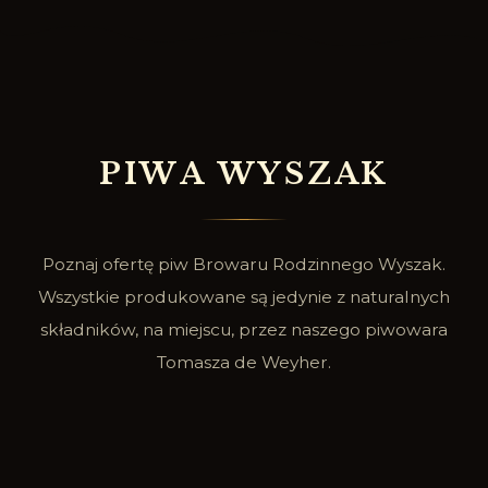
P
I
W
A
W
Y
S
Z
A
K
Poznaj ofertę piw Browaru Rodzinnego Wyszak.
Wszystkie produkowane są jedynie z naturalnych
składników, na miejscu, przez naszego piwowara
Tomasza de Weyher.
SPRAWDŹ