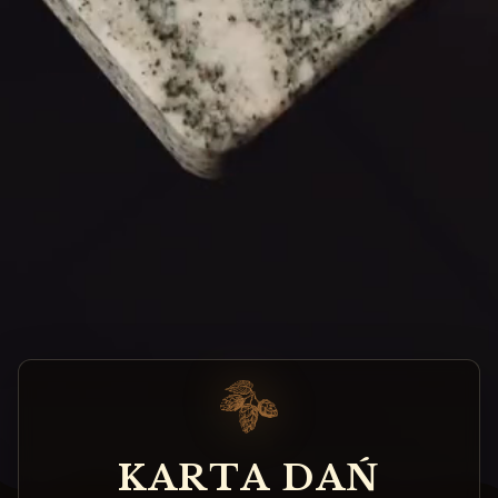
K
A
R
T
A
D
A
Ń