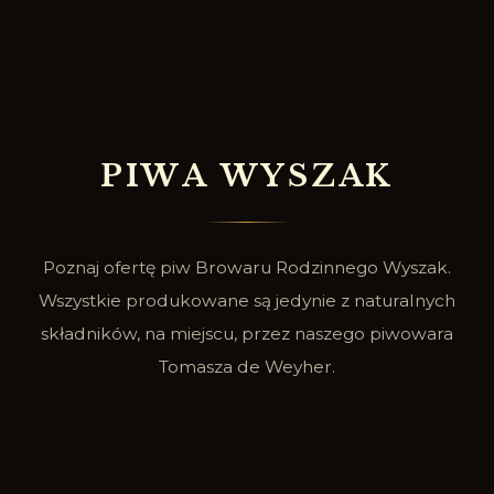
P
I
W
A
W
Y
S
Z
A
K
Poznaj ofertę piw Browaru Rodzinnego Wyszak.
Wszystkie produkowane są jedynie z naturalnych
składników, na miejscu, przez naszego piwowara
Tomasza de Weyher.
SPRAWDŹ