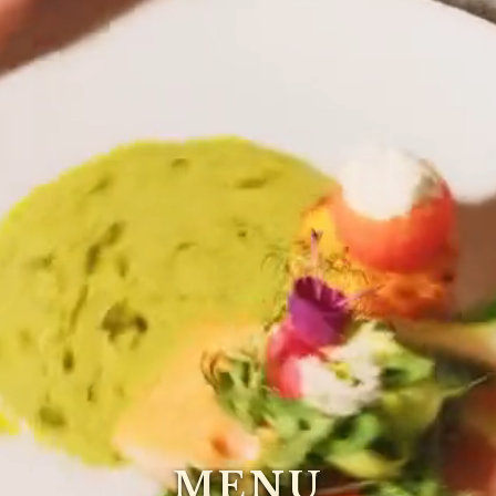
M
E
N
U