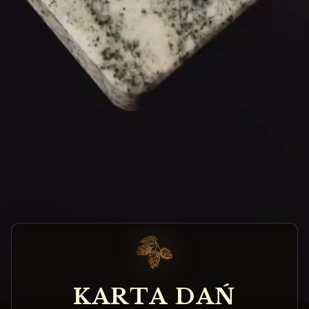
K
A
R
T
A
D
A
Ń