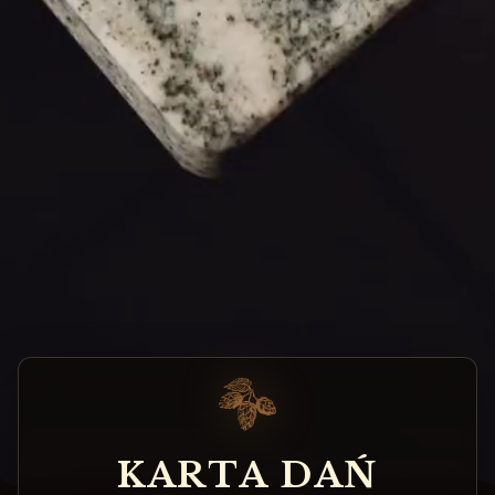
K
A
R
T
A
D
A
Ń