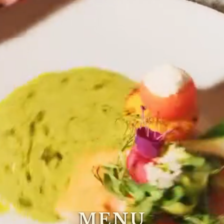
M
E
N
U