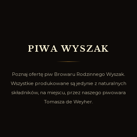
P
I
W
A
W
Y
S
Z
A
K
Poznaj ofertę piw Browaru Rodzinnego Wyszak.
Wszystkie produkowane są jedynie z naturalnych
składników, na miejscu, przez naszego piwowara
Tomasza de Weyher.
SPRAWDŹ