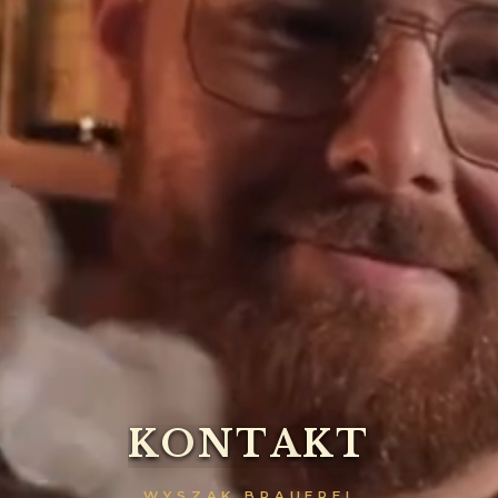
K
O
N
T
A
K
T
WYSZAK BRAUEREI