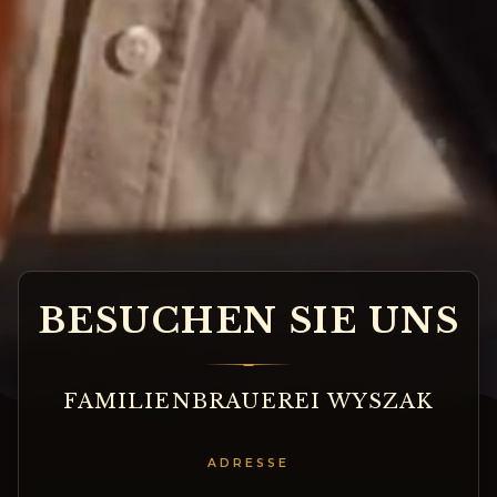
B
E
S
U
C
H
E
N
S
I
E
U
N
S
FAMILIENBRAUEREI WYSZAK
ADRESSE