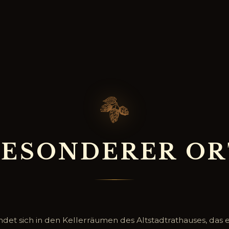
B
E
S
O
N
D
E
R
E
R
O
R
det sich in den Kellerräumen des Altstadtrathauses, das ei