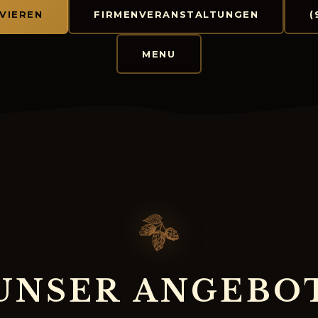
VIEREN
FIRMENVERANSTALTUNGEN
(
MENU
U
N
S
E
R
A
N
G
E
B
O