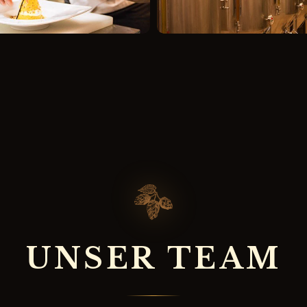
U
N
S
E
R
T
E
A
M