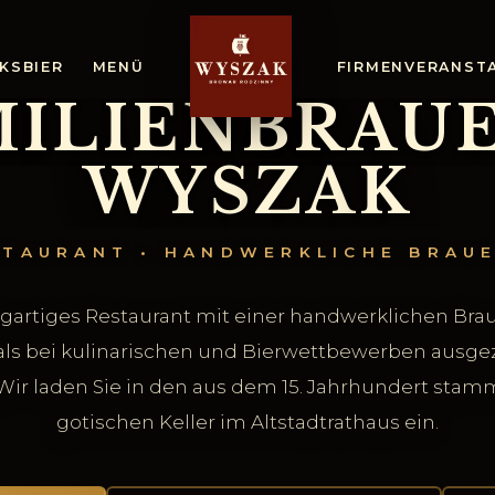
KSBIER
MENÜ
FIRMENVERANST
MILIENBRAUE
W
Y
S
Z
A
K
STAURANT • HANDWERKLICHE BRAUE
igartiges Restaurant mit einer handwerklichen Brau
s bei kulinarischen und Bierwettbewerben ausge
Wir laden Sie in den aus dem 15. Jahrhundert sta
gotischen Keller im Altstadtrathaus ein.