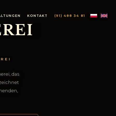
ALTUNGEN
KONTAKT
(91) 488 34 81
REI
REI
erei, das
zeichnet
mmenden,