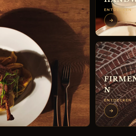
ENTDECKEN
FIRME
N
ENTDECKEN