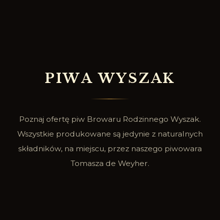
P
I
W
A
W
Y
S
Z
A
K
Poznaj ofertę piw Browaru Rodzinnego Wyszak.
Wszystkie produkowane są jedynie z naturalnych
składników, na miejscu, przez naszego piwowara
Tomasza de Weyher.
SPRAWDŹ