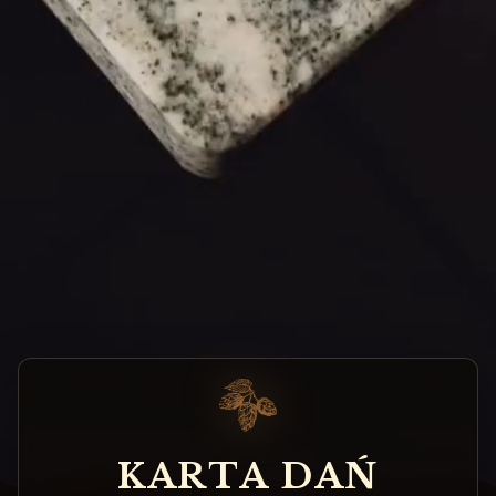
K
A
R
T
A
D
A
Ń