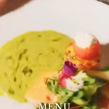
M
E
N
U